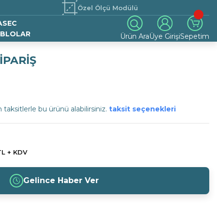
Özel Ölçü Modülü
ASEC
BLOLAR
Ürün Ara
Üye Girişi
Sepetim
İPARİŞ
taksitlerle bu ürünü alabilirsiniz.
taksit seçenekleri
TL + KDV
Gelince Haber Ver