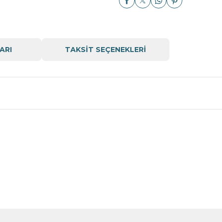
ARI
TAKSİT SEÇENEKLERİ
Bu ürüne ilk yorumu siz yapın!
Yorum Yaz