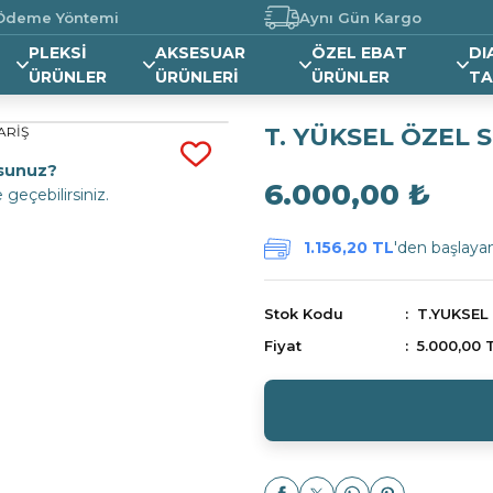
 Ödeme Yöntemi
Aynı Gün Kargo
PLEKSİ
AKSESUAR
ÖZEL EBAT
DI
ÜRÜNLER
ÜRÜNLERİ
ÜRÜNLER
TA
T. YÜKSEL ÖZEL S
orsunuz?
6.000,00 ₺
geçebilirsiniz.
1.156,20 TL
'den başlayan 
Stok Kodu
T.YUKSEL
Fiyat
5.000,00 