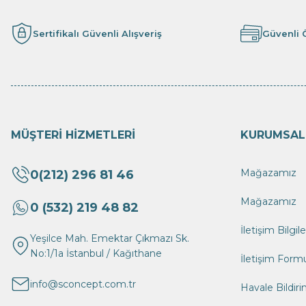
Sertifikalı Güvenli Alışveriş
Güvenli
MÜŞTERİ HİZMETLERİ
KURUMSAL
Mağazamız
0(212) 296 81 46
Mağazamız
0 (532) 219 48 82
İletişim Bilgil
Yeşilce Mah. Emektar Çıkmazı Sk.
No:1/1a İstanbul / Kağıthane
İletişim Form
info@sconcept.com.tr
Havale Bildir