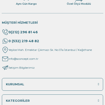
Aynı Gün Kargo
Özel Ölçü Modülü
MÜŞTERİ HİZMETLERİ
0(212) 296 81 46
0 (532) 219 48 82
Yeşilce Mah. Emektar Çıkmazı Sk. No:1/1a İstanbul / Kağıthane
info@sconcept.com.tr
İletişim Bilgilerimiz
KURUMSAL
KATEGORİLER