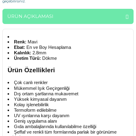
geçebilirsiniz.
ÜRÜN AÇIKLAMASI
Renk:
Mavi
Ebat:
En ve Boy Hesaplama
Kalınlık:
2.8mm
Üretim Türü:
Dökme
Ürün Özellikleri
Çok canlı renkler
Mükemmel Işık Geçirgenliği
Dış ortam şartlarına mukavemet
Yüksek kimyasal dayanım
Kolay işlenebilirlik
Termoform edilebilme
UV ışınlarına karşı dayanım
Geniş uygulama alanı
Gıda ambalajlarında kullanılabilme özelliği
Şeffaf ve renkli tüm formlarında parlak bir görünüme