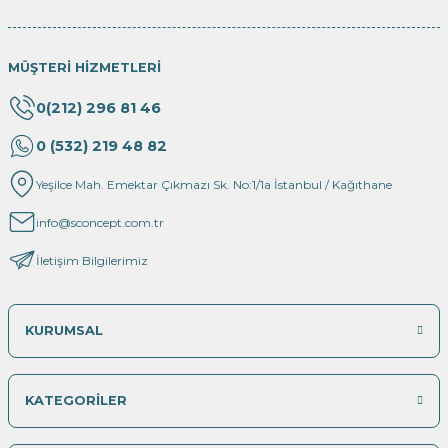
MÜŞTERİ HİZMETLERİ
0(212) 296 81 46
0 (532) 219 48 82
Yeşilce Mah. Emektar Çıkmazı Sk. No:1/1a İstanbul / Kağıthane
info@sconcept.com.tr
İletişim Bilgilerimiz
KURUMSAL
KATEGORİLER