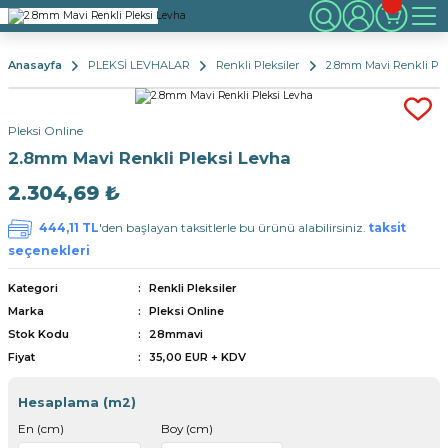
Anasayfa
PLEKSİ LEVHALAR
Renkli Pleksiler
2.8mm Mavi Renkli Ple
Pleksi Online
2.8mm Mavi Renkli Pleksi Levha
2.304,69 ₺
444,11 TL
'den başlayan taksitlerle bu ürünü alabilirsiniz.
taksit
seçenekleri
Kategori
Renkli Pleksiler
Marka
Pleksi Online
Stok Kodu
28mmavi
Fiyat
35,00 EUR + KDV
Hesaplama (m2)
En (cm)
Boy (cm)