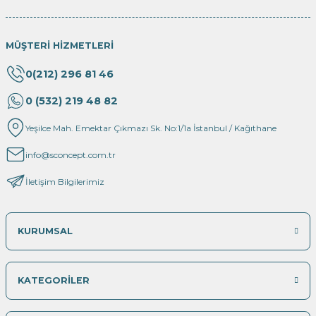
MÜŞTERİ HİZMETLERİ
0(212) 296 81 46
0 (532) 219 48 82
Yeşilce Mah. Emektar Çıkmazı Sk. No:1/1a İstanbul / Kağıthane
info@sconcept.com.tr
İletişim Bilgilerimiz
KURUMSAL
KATEGORİLER