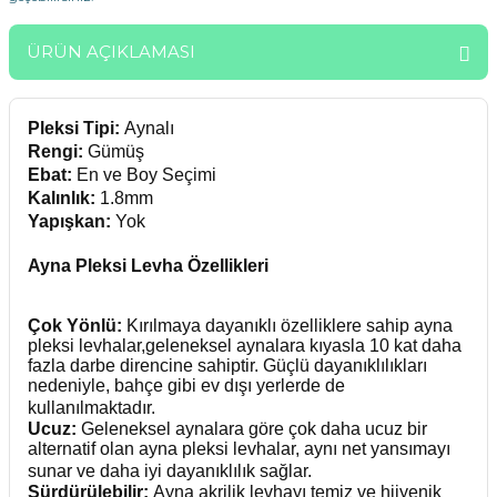
ÜRÜN AÇIKLAMASI
Pleksi Tipi:
Aynalı
Rengi:
Gümüş
Ebat:
En ve Boy Seçimi
Kalınlık:
1.8mm
Yapışkan:
Yok
Ayna Pleksi Levha Özellikleri
Çok Yönlü:
Kırılmaya dayanıklı özelliklere sahip ayna
pleksi levhalar,geleneksel aynalara kıyasla 10 kat daha
fazla darbe direncine sahiptir. Güçlü dayanıklılıkları
nedeniyle, bahçe gibi ev dışı yerlerde de
kullanılmaktadır.
Ucuz:
Geleneksel aynalara göre çok daha ucuz bir
alternatif olan ayna pleksi levhalar, aynı net yansımayı
sunar ve daha iyi dayanıklılık sağlar.
Sürdürülebilir:
Ayna akrilik levhayı temiz ve hijyenik