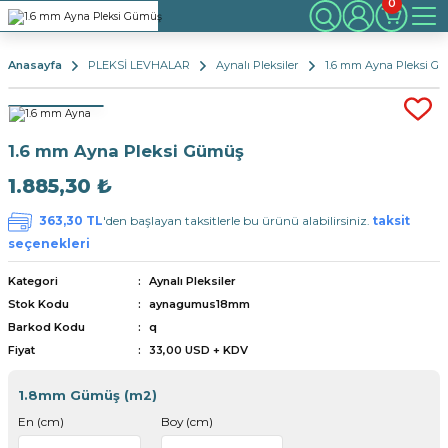
0
Anasayfa
PLEKSİ LEVHALAR
Aynalı Pleksiler
1.6 mm Ayna Pleksi G
1.6 mm Ayna Pleksi Gümüş
1.885,30 ₺
363,30 TL
'den başlayan taksitlerle bu ürünü alabilirsiniz.
taksit
seçenekleri
Kategori
Aynalı Pleksiler
Stok Kodu
aynagumus18mm
Barkod Kodu
q
Fiyat
33,00 USD + KDV
1.8mm Gümüş (m2)
En (cm)
Boy (cm)