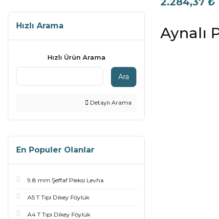
2.284,37 ₺
Hızlı Arama
Aynalı P
Hızlı Ürün Arama
Ara
Detaylı Arama
En Populer Olanlar
9.8 mm Şeffaf Pleksi Levha
A5 T Tipi Dikey Föylük
A4 T Tipi Dikey Föylük