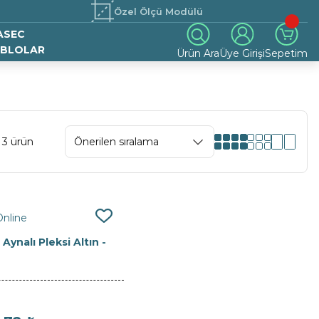
Özel Ölçü Modülü
ASEC
BLOLAR
Ürün Ara
Üye Girişi
Sepetim
 3 ürün
Online
Aynalı Pleksi Altın -