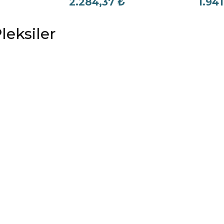
2.284,37 ₺
1.941
leksiler