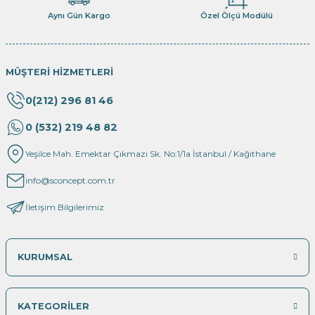
Aynı Gün Kargo
Özel Ölçü Modülü
MÜŞTERİ HİZMETLERİ
0(212) 296 81 46
0 (532) 219 48 82
Yeşilce Mah. Emektar Çıkmazı Sk. No:1/1a İstanbul / Kağıthane
info@sconcept.com.tr
İletişim Bilgilerimiz
KURUMSAL
KATEGORİLER